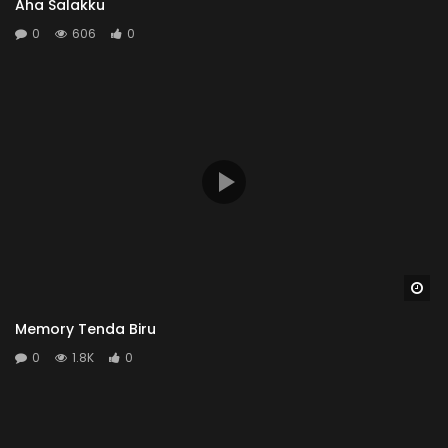
Aha Salakku
0
606
0
Wa
Memory Tenda Biru
0
1.8K
0