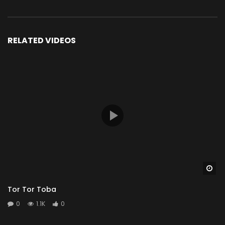
RELATED VIDEOS
Wa
Tor Tor Toba
0
1.1K
0