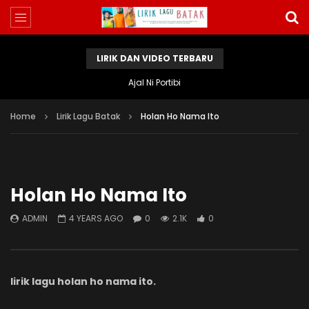
LIRIK DAN VIDEO TERBARU
Ajal Ni Portibi
Home
Lirik Lagu Batak
Holan Ho Nama Ito
Holan Ho Nama Ito
ADMIN
4 YEARS AGO
0
2.1K
0
lirik lagu holan ho nama ito.