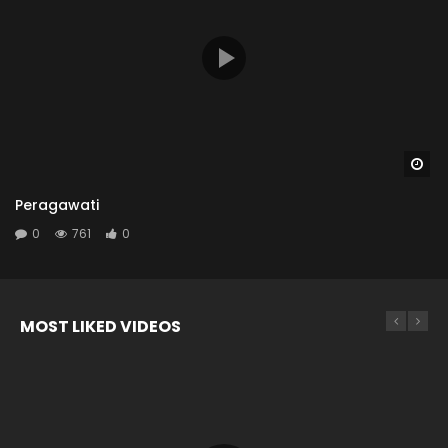
Wa
Peragawati
0
761
0
MOST LIKED VIDEOS