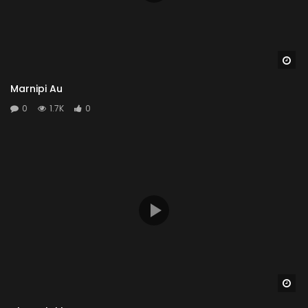
Wa
Marnipi Au
0
1.7K
0
Wa