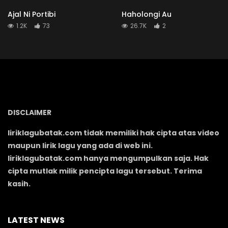
Ajal Ni Portibi
Haholongi Au
1.2K
73
26.7K
2
DISCLAIMER
liriklagubatak.com tidak memiliki hak cipta atas video
maupun lirik lagu yang ada di web ini.
liriklagubatak.com hanya mengumpulkan saja. Hak
cipta mutlak milik pencipta lagu tersebut. Terima
kasih.
LATEST NEWS