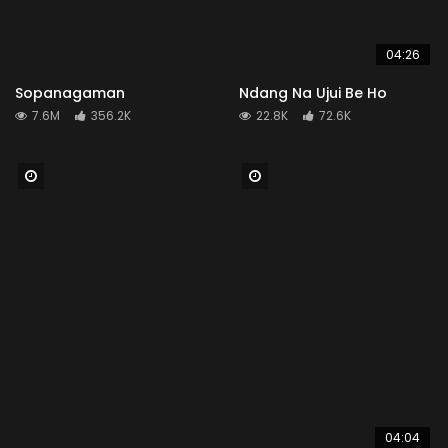
04:26
Sopanagaman
Ndang Na Ujui Be Ho
7.6M
356.2K
22.8K
72.6K
Watch Later
Watch Later
04:04