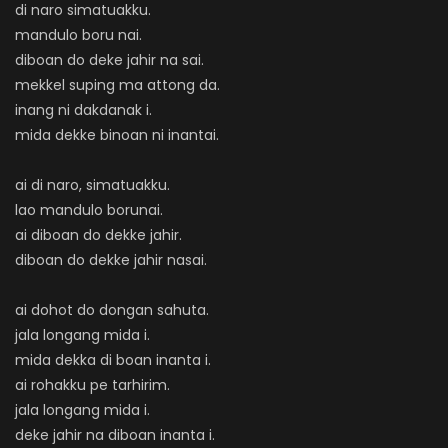
di naro simatuakku.
mandulo boru nai.
diboan do deke jahir na sai.
mekkel suping ma attong da.
inang ni dakdanak i.
mida dekke binoan ni inantai.
ai di naro, simatuakku.
lao mandulo borunai.
ai diboan do dekke jahir.
diboan do dekke jahir nasai.
ai dohot do dongan sahuta.
jala longang mida i.
mida dekka di boan inanta i.
ai rohakku pe tarhirim.
jala longang mida i.
deke jahir na diboan inanta i.