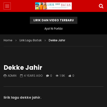
LIRIK DAN VIDEO TERBARU
Ajal Ni Portibi
Home
Lirik Lagu Batak
Dekke Jahir
Dekke Jahir
ADMIN
4 YEARS AGO
0
1.9K
0
lirik lagu
dekke jahir.