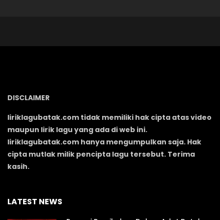
DISCLAIMER
liriklagubatak.com tidak memiliki hak cipta atas video
maupun lirik lagu yang ada di web ini.
liriklagubatak.com hanya mengumpulkan saja. Hak
cipta mutlak milik pencipta lagu tersebut. Terima
kasih.
LATEST NEWS