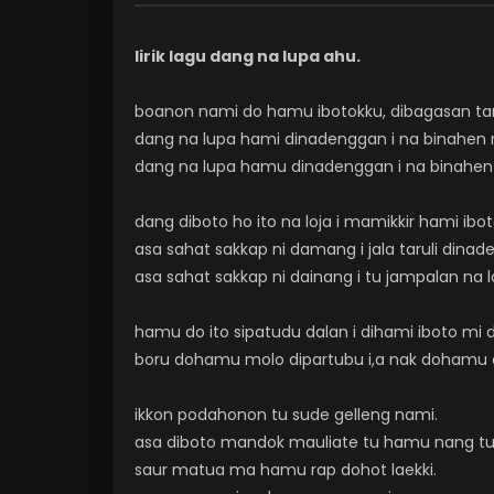
lirik lagu dang na lupa ahu.
boanon nami do hamu ibotokku, dibagasan ta
dang na lupa hami dinadenggan i na binahen 
dang na lupa hamu dinadenggan i na binahen
dang diboto ho ito na loja i mamikkir hami ibot
asa sahat sakkap ni damang i jala taruli dinad
asa sahat sakkap ni dainang i tu jampalan na l
hamu do ito sipatudu dalan i dihami iboto mi d
boru dohamu molo dipartubu i,a nak dohamu 
ikkon podahonon tu sude gelleng nami.
asa diboto mandok mauliate tu hamu nang tu 
saur matua ma hamu rap dohot laekki.