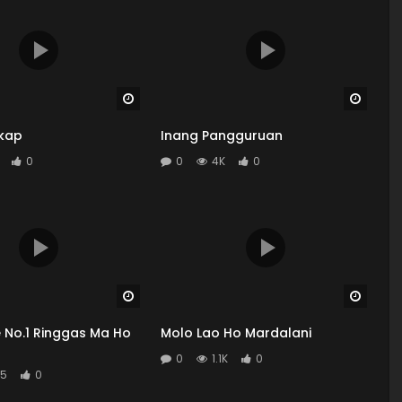
Watch Later
Watch
kap
Inang Pangguruan
0
0
4K
0
Watch Later
Watch
 No.1 Ringgas Ma Ho
Molo Lao Ho Mardalani
0
1.1K
0
5
0