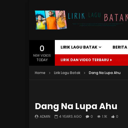
0
LIRIK LAGU BATAK
BERIT
NEW VIDEOS
TODAY
LIRIK DAN VIDEO TERBARU
Ajal Ni 
Home
Lirik Lagu Batak
Dang Na Lupa Ahu
Dang Na Lupa Ahu
ADMIN
4 YEARS AGO
0
1.1K
0