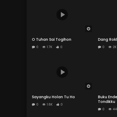
Watch Later
O Tuhan Sai Togihon
Dang Rok
0
1.7K
0
0
2K
Watch Later
Sayangku Holan Tu Ho
Buku Ende
Tondikku
0
1.6K
0
0
44