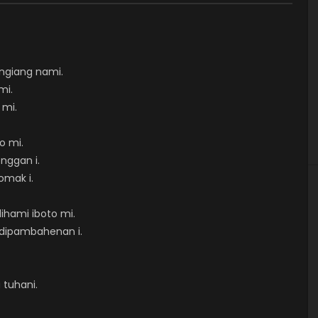
ngiang nami.
mi.
 mi.
o mi.
enggan i.
omak i.
ihami iboto mi.
dipambahenan i.
tuhani.