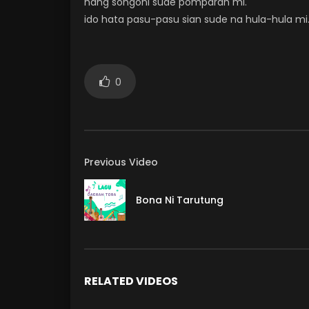
nang songoni sude pomparan mi.
ido hata pasu-pasu sian sude na hula-hula mi
0
Previous Video
Bona Ni Tarutung
RELATED VIDEOS