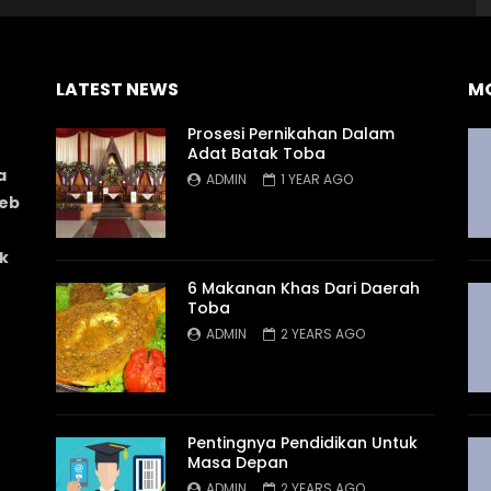
LATEST NEWS
M
Prosesi Pernikahan Dalam
Adat Batak Toba
a
ADMIN
1 YEAR AGO
web
k
6 Makanan Khas Dari Daerah
Toba
ADMIN
2 YEARS AGO
Pentingnya Pendidikan Untuk
Masa Depan
ADMIN
2 YEARS AGO