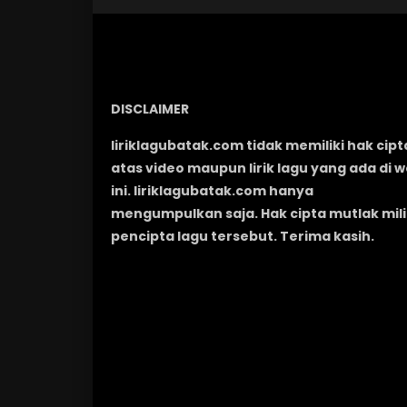
DISCLAIMER
liriklagubatak.com tidak memiliki hak cipt
atas video maupun lirik lagu yang ada di 
ini. liriklagubatak.com hanya
mengumpulkan saja. Hak cipta mutlak mili
pencipta lagu tersebut. Terima kasih.