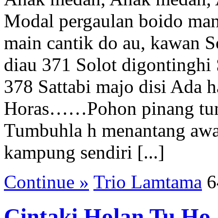
Modal pergaulan boido man
main cantik do au, kawan 
diau 371 Solot digontinghi 
378 Sattabi majo disi Ada h
Horas……Pohon pinang tu
Tumbuhla h menantang aw
kampung sendiri [...]
Continue »
Trio Lamtama
6
Cintaki Holan Tu Ho