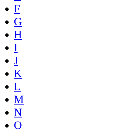
F
G
H
I
J
K
L
M
N
O