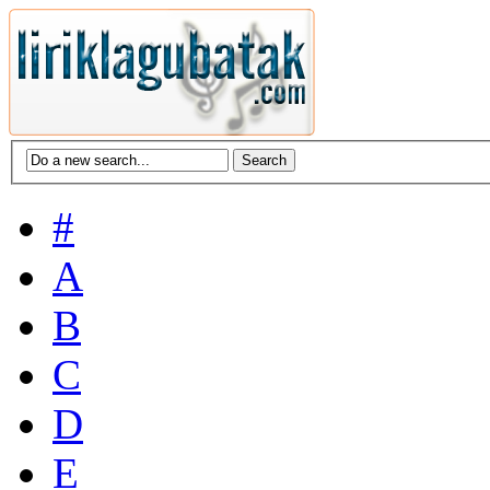
#
A
B
C
D
E