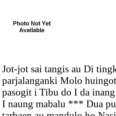
Jot-jot sai tangis au Di tin
parjalanganki Molo huingot
pasogit i Tibu do I da inan
I naung mabalu *** Dua pul
tarbaen au mandulo ho Nasib