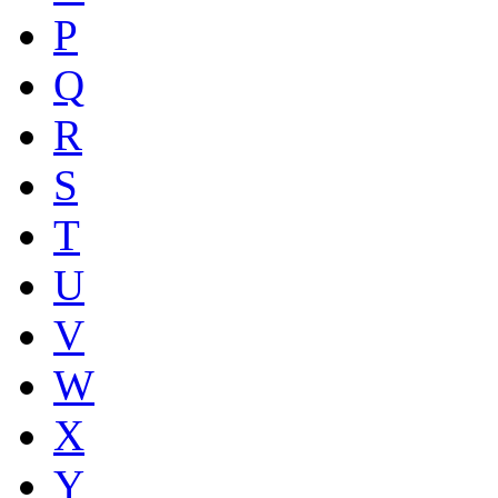
P
Q
R
S
T
U
V
W
X
Y