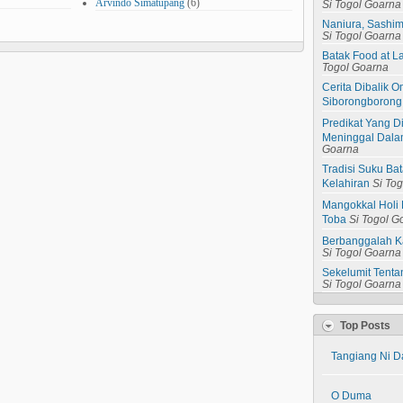
Arvindo Simatupang
(6)
Si Togol Goarna
Naniura, Sashim
Si Togol Goarna
Batak Food at L
Togol Goarna
Cerita Dibalik
Siborongborong
Predikat Yang D
Meninggal Dala
Goarna
Tradisi Suku B
Kelahiran
Si To
Mangokkal Holi 
Toba
Si Togol G
Berbanggalah K
Si Togol Goarna
Sekelumit Tent
Si Togol Goarna
Top Posts
Tangiang Ni D
O Duma