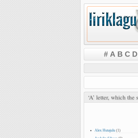
#
A
B
C
D
‘A’ letter, which the s
Alex Hutajulu
(1)