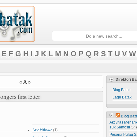
E
F
G
H
I
J
K
L
M
N
O
P
Q
R
S
T
U
V
W
Direktori B
« A »
Blog Batak
ongers first letter
Lagu Batak
Blog Bat
Aktivitas Menar
Tuk Samosir
Si 
Arie Wibowo
(1)
Pesona Pulau S