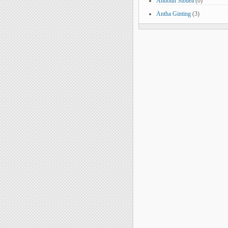
Andolin Sibuea
(0)
Antha Ginting
(3)