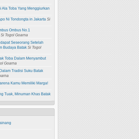
i Ala Toba Yang Menggiurkan
apo Ni Tondongta in Jakarta
Si
 Ombus Ombus No.1
Si Togol Goarna
idapat Seseorang Setelah
m Budaya Batak
Si Togol
atak Toba Dalam Menyambut
gol Goarna
Dalam Tradisi Suku Batak
oarna
arena Kamu Memiliki Marga!
ang Tuak, Minuman Khas Batak
ainang