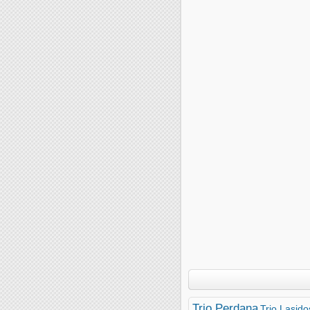
Trio Perdana
Trio Lasido