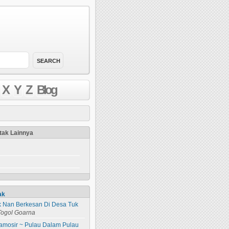
X
Y
Z
Blog
atak Lainnya
ak
ik Nan Berkesan Di Desa Tuk
Togol Goarna
amosir ~ Pulau Dalam Pulau