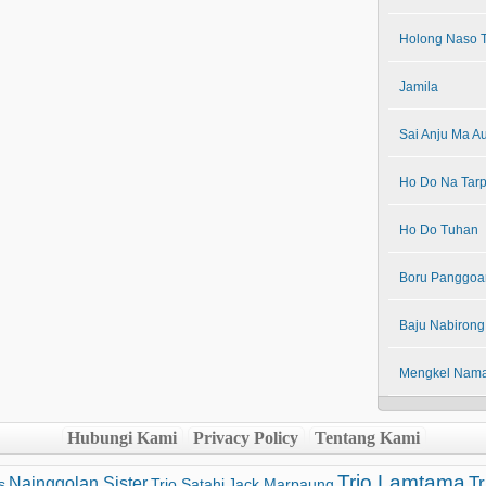
Holong Naso T
Jamila
Sai Anju Ma A
Ho Do Na Tarpil
Ho Do Tuhan
Boru Panggoa
Baju Nabirong
Mengkel Nama
Hubungi Kami
Privacy Policy
Tentang Kami
Trio Lamtama
Tr
Nainggolan Sister
s
Trio Satahi
Jack Marpaung