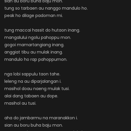
sian au boru buha baju mon.
tung so tarbaen au nanggo mandulo ho.
peak ho dilage padoman mi.
tung maccai hassit do hutaon inang.
mangalului ngolu pahoppu mon.
gogoi mamartangiang inang.
anggiat tibu au mulak inang.
mandulo ho rap pahoppumon.
nga lobi sappulu taon tahe.
leleng na au diparjalangan i.
masihol doau naeng mulak tusi.
alai dang tabaen au dope.
masihol au tusi.
aha do jambarmu na maranakkon i.
sian au boru buha baju mon.