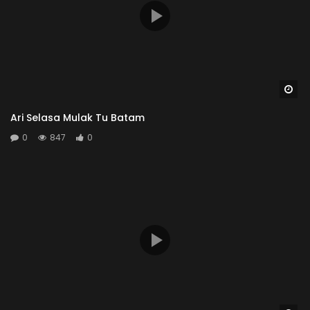
Wa
Ari Selasa Mulak Tu Batam
0
847
0