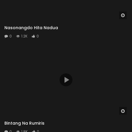
Wa
Nasonangdo Hita Nadua
0
1.2K
0
Wa
Bintang Na Rumiris
0
1.8K
0