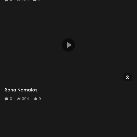
Wa
Roha Namalos
0
394
0