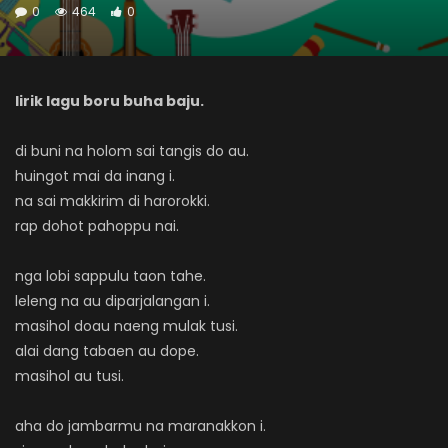
0
464
0
lirik lagu boru buha baju.
di buni na holom sai tangis do au.
huingot mai da inang i.
na sai makkirim di harorokki.
rap dohot pahoppu nai.
nga lobi sappulu taon tahe.
leleng na au diparjalangan i.
masihol doau naeng mulak tusi.
alai dang tabaen au dope.
masihol au tusi.
aha do jambarmu na maranakkon i.