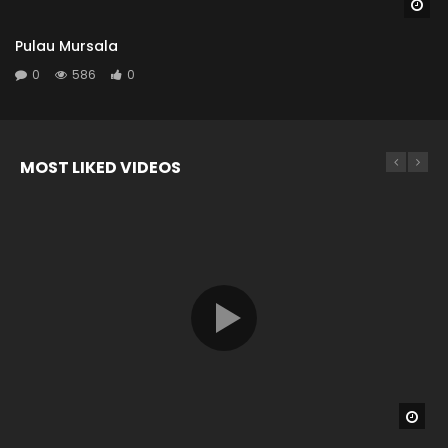
Wa
Pulau Mursala
0
586
0
MOST LIKED VIDEOS
Wat
Wat
Wat
Wat
04:26
04:04