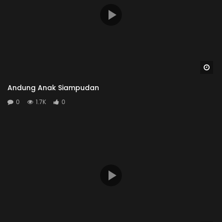
Wa
Andung Anak Siampudan
0
1.7K
0