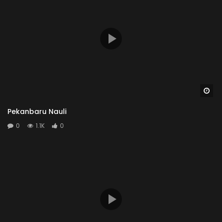
Wa
Pekanbaru Nauli
0
1.1K
0