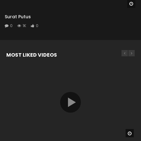
Wa
Surat Putus
0
1K
0
MOST LIKED VIDEOS
Wat
Wat
Wat
Wat
04:26
04:04