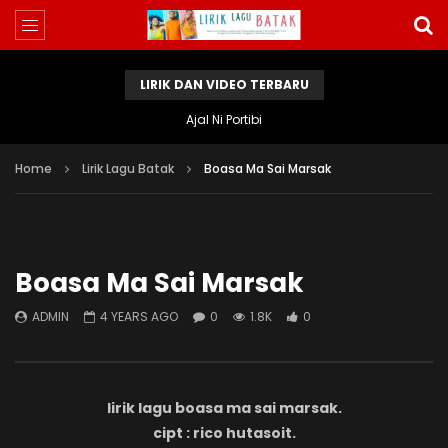
LIRIK DAN VIDEO TERBARU
Ajal Ni Portibi
Home
Lirik Lagu Batak
Boasa Ma Sai Marsak
Boasa Ma Sai Marsak
ADMIN
4 YEARS AGO
0
1.8K
0
lirik lagu boasa ma sai marsak.
cipt : rico hutasoit.