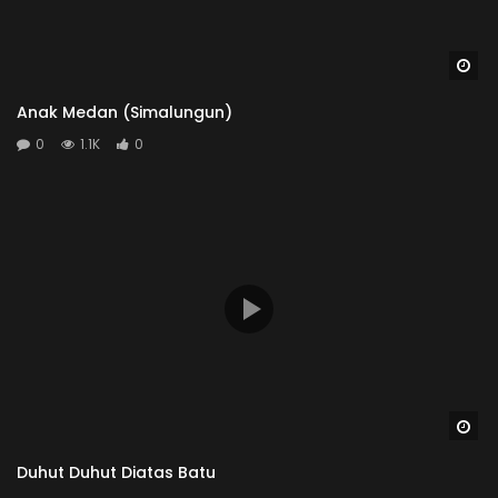
Wa
Anak Medan (Simalungun)
0
1.1K
0
Wa
Duhut Duhut Diatas Batu