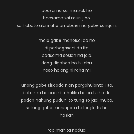
boasama sai marsak ho.
boasama sai muruj ho.
so huboto alani aha umabaen na gabe songoni.
molo gabe manolsol do ho.
di parbogasoni da ito.
boasama sosian na jolo.
dang dipaboa ho tu ahu.
naso holong ni roha mi.
unang gabe sisoada nian pargahulanta i ito.
boto ma holong ni rohakku holan tu ho do.
padan nahung pudun ito tung so jadi muba.
sotung gabe marsapata holongki tu ho.
hasian.
rap mahita nadua.