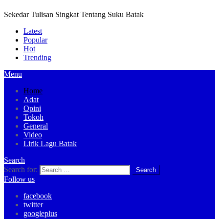
Sekedar Tulisan Singkat Tentang Suku Batak
Latest
Popular
Hot
Trending
Menu
Home
Adat
Opini
Tokoh
General
Video
Lirik Lagu Batak
Search
Search for:
Follow us
facebook
twitter
googleplus