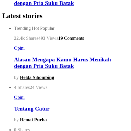
dengan Pria Suku Batak
Latest stories
Trending
Hot
Popular
22.4k
Shares
493
Views
19
Comments
Opini
Alasan Mengapa Kamu Harus Menikah
dengan Pria Suku Batak
by
Helda Sihombing
4
Shares
24
Views
Opini
Tentang Catur
by
Hemat Purba
0
Shares