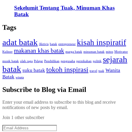
Sekelumit Tentang Tuak, Minuman Khas
Batak
Tags
adat batak
kisah inspiratif
Aktivis
batak
entrepreneur
makanan khas batak
Kuliner
marga batak
minuman batak
mitos
Motivator
sejarah
musik batak
olah raga
Pelajar
Pendidikan
pengusaha
pernikahan
politik
batak
tokoh inspirasi
suku batak
Wanita
travel
tuak
Batak
wisata
Subscribe to Blog via Email
Enter your email address to subscribe to this blog and receive
notifications of new posts by email.
Join 1 other subscriber
Email