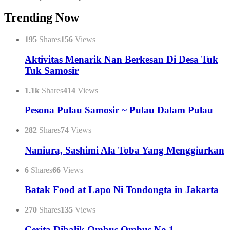
Trending Now
195
Shares
156
Views
Aktivitas Menarik Nan Berkesan Di Desa Tuk
Tuk Samosir
1.1k
Shares
414
Views
Pesona Pulau Samosir ~ Pulau Dalam Pulau
282
Shares
74
Views
Naniura, Sashimi Ala Toba Yang Menggiurkan
6
Shares
66
Views
Batak Food at Lapo Ni Tondongta in Jakarta
270
Shares
135
Views
Cerita Dibalik Ombus Ombus No.1