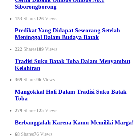
Siborongborong
153
Shares
126
Views
Predikat Yang Didapat Seseorang Setelah
Meninggal Dalam Budaya Batak
222
Shares
109
Views
Tradisi Suku Batak Toba Dalam Menyambut
Kelahiran
369
Shares
96
Views
Mangokkal Holi Dalam Tradisi Suku Batak
Toba
279
Shares
125
Views
Berbanggalah Karena Kamu Memiliki Marga!
68
Shares
76
Views