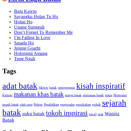
Baju Kawin
Sayangku Holan Tu Ho
Holan Ho
Unang Sungguli
Don’t Forget To Remember Me
I’m Falling In Love
Sasada Ho
Jujung Goarhi
Holongmi Amang
Tung Ngali
Tags
adat batak
kisah inspiratif
Aktivis
batak
entrepreneur
makanan khas batak
Kuliner
marga batak
minuman batak
mitos
Motivator
sejarah
musik batak
olah raga
Pelajar
Pendidikan
pengusaha
pernikahan
politik
batak
tokoh inspirasi
suku batak
Wanita
travel
tuak
Batak