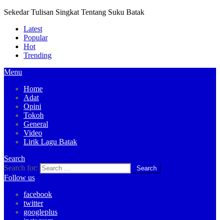
Sekedar Tulisan Singkat Tentang Suku Batak
Latest
Popular
Hot
Trending
Menu
Home
Adat
Opini
Tokoh
General
Video
Lirik Lagu Batak
Search
Search for:
Follow us
facebook
twitter
googleplus