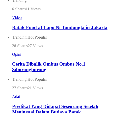
Trending
6
Shares
11
Views
Video
Batak Food at Lapo Ni Tondongta in Jakarta
Trending
Hot
Popular
28
Shares
27
Views
Opini
Cerita Dibalik Ombus Ombus No.1
Siborongborong
Trending
Hot
Popular
27
Shares
21
Views
Adat
Predikat Yang Didapat Seseorang Setelah
Meninggal Dalam Budaya Batak