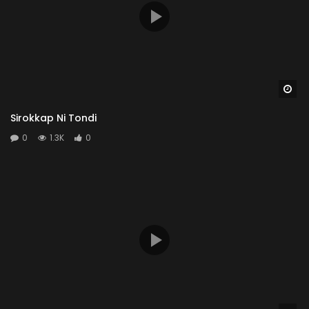
Wa
Sirokkap Ni Tondi
0
1.3K
0