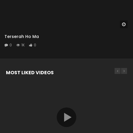
Wa
Terserah Ho Ma
0
1K
0
MOST LIKED VIDEOS