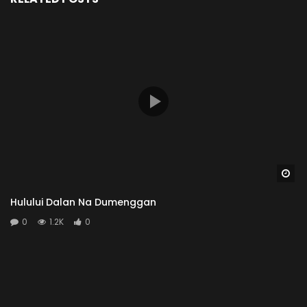
Wa
Hulului Dalan Na Dumenggan
0
1.2K
0