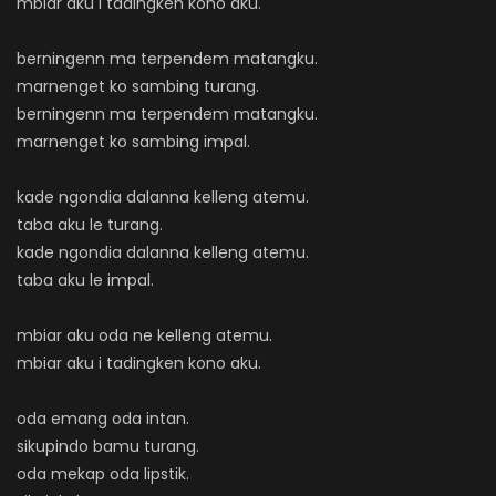
mbiar aku i tadingken kono aku.
berningenn ma terpendem matangku.
marnenget ko sambing turang.
berningenn ma terpendem matangku.
marnenget ko sambing impal.
kade ngondia dalanna kelleng atemu.
taba aku le turang.
kade ngondia dalanna kelleng atemu.
taba aku le impal.
mbiar aku oda ne kelleng atemu.
mbiar aku i tadingken kono aku.
oda emang oda intan.
sikupindo bamu turang.
oda mekap oda lipstik.