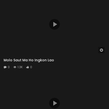
Wa
Molo Saut Ma Ho Ingkon Lao
0
1.3K
0