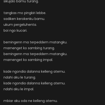
sikujalo bamu turang.
tangkas mo pingkiri lebbe.
sadiken kerokenku bamu.
ukum pergeluhenta.
boi ngo kucari.
berningenn ma terpeddem matangku.
marnenget ko sambing turang.
berningenn ma terpeddem matangku.
marnenget ko sambing impal.
kade ngondia dalanna kelleng atemu.
ndahi aku le turang.
kade ngondia dalanna kelleng atemu.
ndahi aku le impal.
mbiar aku oda ne kelleng atemu.