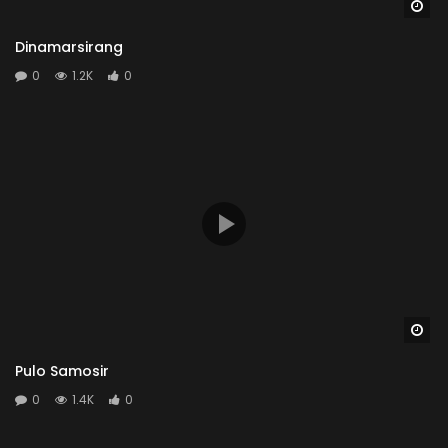
Wa
Dinamarsirang
0
1.2K
0
Wa
Pulo Samosir
0
1.4K
0