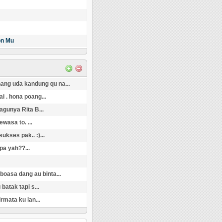
on Mu
 nang uda kandung qu na...
i . hona poang...
agunya Rita B...
wasa to. ...
kses pak.. :)...
pa yah??...
i boasa dang au binta...
batak tapi s...
rmata ku lan...