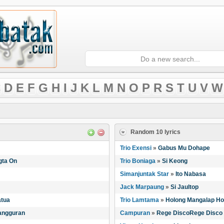
D
E
F
G
H
I
J
K
L
M
N
O
P
R
S
T
U
V
W
Random 10 lyrics
Trio Exensi
»
Gabus Mu Dohape
gta On
Trio Boniaga
»
Si Keong
Simanjuntak Star
»
Ito Nabasa
Jack Marpaung
»
Si Jaultop
atua
Trio Lamtama
»
Holong Mangalap Ho
angguran
Campuran
»
Rege DiscoRege Disco