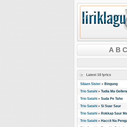
A
B
C
Latest 10 lyrics
Silaen Sister
»
Bingung
Trio Satahi
»
Tudia Ma Gellen
Trio Satahi
»
Suda Pe Taho
Trio Satahi
»
Si Suar Saur
Trio Satahi
»
Rokkap Saur M
Trio Satahi
»
Haccit Na Peng