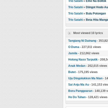
Trio Satahi
»
Eme Na Boltok
Trio Satahi
»
Diingot Hodo Au
Trio Satahi
»
Bulu Potongan
Trio Satahi
»
Beta Hita Mang
Most viewed 10 lyrics
Tangiang Ni Dainang
- 353,82
O Duma
- 227,011 views
Jamila
- 212,062 views
Holong Naso Tarputik
- 208,5
Anak Medan
- 202,015 views
Butet
- 175,195 views
Uju Dingolukkon Ma Nian
- 1
Sai Anju Ma Au
- 141,153 vie
Boru Panggoaran
- 140,139 
Ho Do Tuhan
- 128,421 views