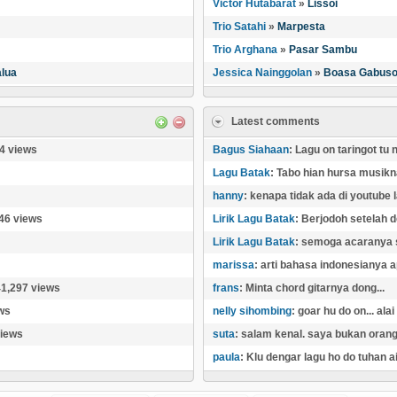
Victor Hutabarat
»
Lissoi
Trio Satahi
»
Marpesta
Trio Arghana
»
Pasar Sambu
alua
Jessica Nainggolan
»
Boasa Gabus
Latest comments
4 views
Bagus Siahaan
: Lagu on taringot tu
Lagu Batak
: Tabo hian hursa musikna
hanny
: kenapa tidak ada di youtube l
46 views
Lirik Lagu Batak
: Berjodoh setelah de
Lirik Lagu Batak
: semoga acaranya su
marissa
: arti bahasa indonesianya a
41,297 views
frans
: Minta chord gitarnya dong...
ws
nelly sihombing
: goar hu do on... ala
views
suta
: salam kenal. saya bukan orang 
paula
: Klu dengar lagu ho do tuhan ai