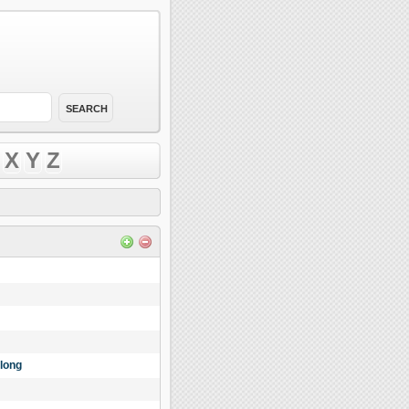
X
Y
Z
long