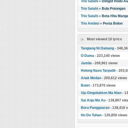
Trio Satahi
»
Diingot Hodo Au
Trio Satahi
»
Bulu Potongan
Trio Satahi
»
Beta Hita Mang
Trio Ambisi
»
Pesta Bolon
Most viewed 10 lyrics
Tangiang Ni Dainang
- 348,36
O Duma
- 223,140 views
Jamila
- 208,961 views
Holong Naso Tarputik
- 203,5
Anak Medan
- 200,612 views
Butet
- 173,970 views
Uju Dingolukkon Ma Nian
- 1
Sai Anju Ma Au
- 138,867 vie
Boru Panggoaran
- 138,416 
Ho Do Tuhan
- 126,850 views