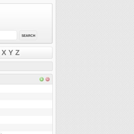
X
Y
Z