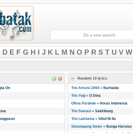
D
E
F
G
H
I
J
K
L
M
N
O
P
R
S
T
U
V
W
Random 10 lyrics
gta On
Trio Amsisi 2000
»
Nurhaida
Trio Yogi
»
O Dina
Olivia Pardede
»
Horas Indonesia
atua
Trio Somasi
»
Sakkibung
angguran
Trio Lamtama
»
Sihol Ni Ilu
Simatupang Sister
»
Bunga Harotas