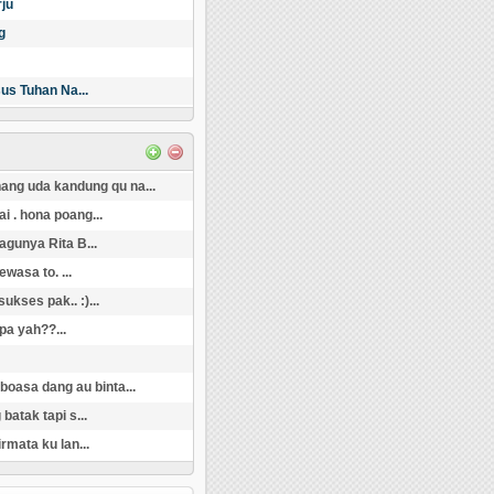
ju
g
us Tuhan Na...
 nang uda kandung qu na...
i . hona poang...
agunya Rita B...
wasa to. ...
kses pak.. :)...
pa yah??...
i boasa dang au binta...
batak tapi s...
rmata ku lan...