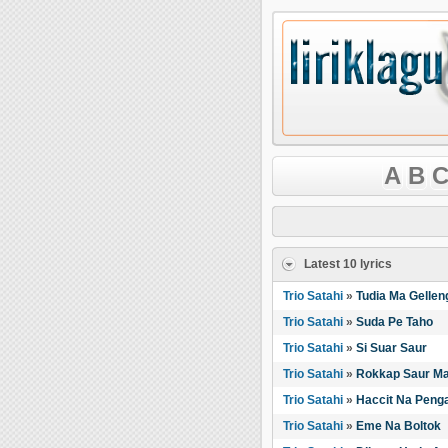
A
B
C
Latest 10 lyrics
Trio Satahi
»
Tudia Ma Gellen
Trio Satahi
»
Suda Pe Taho
Trio Satahi
»
Si Suar Saur
Trio Satahi
»
Rokkap Saur M
Trio Satahi
»
Haccit Na Peng
Trio Satahi
»
Eme Na Boltok