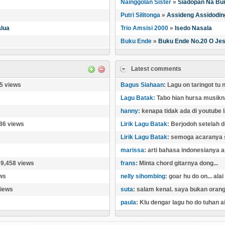
Nainggolan Sister
»
Siadopan Na Bur
Putri Silitonga
»
Assideng Assidodin
alua
Trio Amsisi 2000
»
Isedo Nasala
Buku Ende
»
Buku Ende No.20 O Jes
Latest comments
5 views
Bagus Siahaan
: Lagu on taringot tu
Lagu Batak
: Tabo hian hursa musikna
hanny
: kenapa tidak ada di youtube l
86 views
Lirik Lagu Batak
: Berjodoh setelah de
Lirik Lagu Batak
: semoga acaranya su
marissa
: arti bahasa indonesianya a
39,458 views
frans
: Minta chord gitarnya dong...
ws
nelly sihombing
: goar hu do on... ala
views
suta
: salam kenal. saya bukan orang 
paula
: Klu dengar lagu ho do tuhan ai