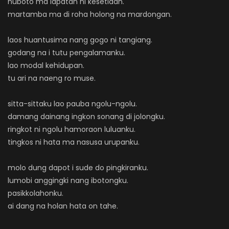
huboto ma lapatan ni kesetiaan.
martamba ma di roha holong na mardongan.
laos huantusima nang gogo ni tangiang.
godang na i tutu pengalamanku.
lao modal kehidupan.
tu ari na naeng ro muse.
sitta-sittaku lao pauba ngolu-ngolu.
damang dainang ingkon sonang di jolongku.
ringkot ni ngolu hamoraon luluanku.
tingkos ni hata ma nasusa urupanku.
molo dung dapot i sude do pingkiranku.
lumobi anggingki nang ibotongku.
pasikkolahonku.
ai dang na holan hata on tahe.