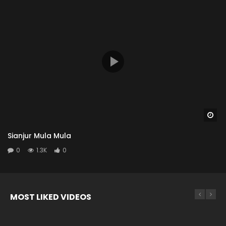
Wa
Sianjur Mula Mula
0
1.3K
0
MOST LIKED VIDEOS