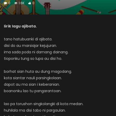
0
1.6K
0
lirik lagu ajibata.
tano hatubuanki di ajibata.
disi do au marsiajar kejujuran.
ima sada poda ni damang dainang.
tioponku tung so lupa au disi ho.
borhat sian huta au dung magodang.
kota siantar nauli parsingkolaan.
dapot au ma sian i keberanian.
boanonku lao tu pangarantoan.
lao pa torushon singkolangki di kota medan.
huhilala ma disi tabo ni pargaulan.