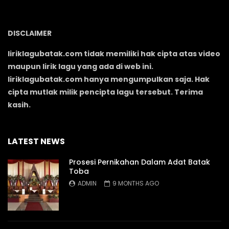
DISCLAIMER
liriklagubatak.com tidak memiliki hak cipta atas video
maupun lirik lagu yang ada di web ini.
liriklagubatak.com hanya mengumpulkan saja. Hak
cipta mutlak milik pencipta lagu tersebut. Terima
kasih.
LATEST NEWS
Prosesi Pernikahan Dalam Adat Batak
Toba
ADMIN
9 MONTHS AGO