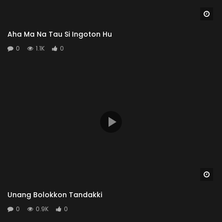
Wa
Aha Ma Na Tau Si Ingoton Hu
0
1.1K
0
Wa
Unang Bolokkon Tandakki
0
0.9K
0