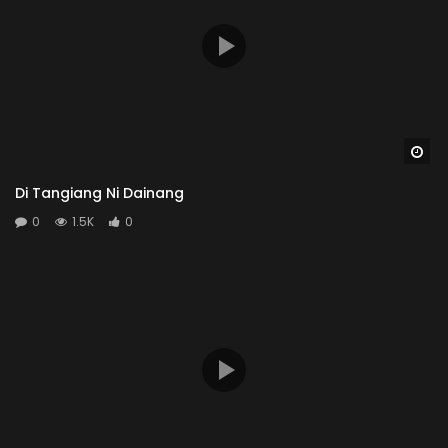
Wa
Di Tangiang Ni Dainang
0
1.5K
0