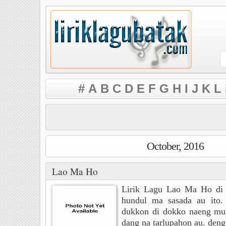
#
A
B
C
D
E
F
G
H
I
J
K
L
October, 2016
Lao Ma Ho
Lirik Lagu Lao Ma Ho di 
hundul ma sasada au ito. 
dukkon di dokko naeng mul
dang na tarlupahon au. deng