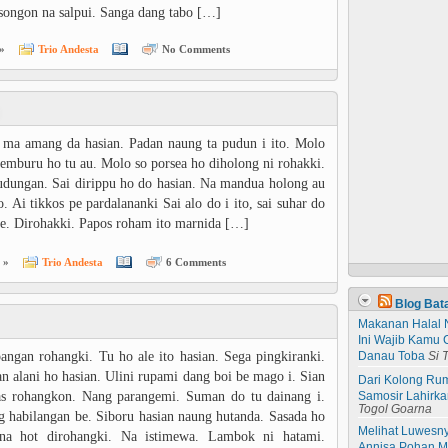
 songon na salpui. Sanga dang tabo […]
»
Trio Andesta
No Comments
ma amang da hasian. Padan naung ta pudun i ito. Molo
cemburu ho tu au. Molo so porsea ho diholong ni rohakki.
dungan. Sai dirippu ho do hasian. Na mandua holong au
o. Ai tikkos pe pardalananki Sai alo do i ito, sai suhar do
he. Dirohakki. Papos roham ito marnida […]
 »
Trio Andesta
6 Comments
Blog Bat
Makanan Halal 
Ini Wajib Kamu 
angan rohangki. Tu ho ale ito hasian. Sega pingkiranki.
Danau Toba
Si 
n alani ho hasian. Ulini rupami dang boi be mago i. Sian
Dari Kolong Rum
as rohangkon. Nang parangemi. Suman do tu dainang i.
Samosir Lahirk
Togol Goarna
 habilangan be. Siboru hasian naung hutanda. Sasada ho
Melihat Luwesn
 na hot dirohangki. Na istimewa. Lambok ni hatami.
Annisa Pohan Me