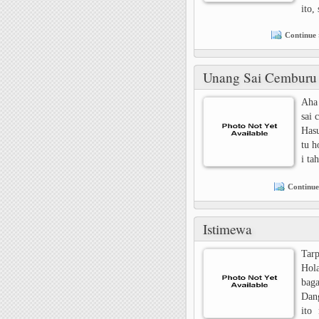
ito,
Continue 
Unang Sai Cemburu
Aha 
sai 
Hasu
tu h
i ta
Continue
Istimewa
Tarp
Hola
bag
Dang
ito