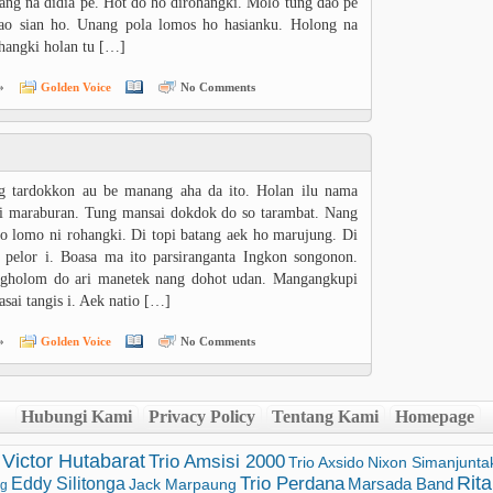
ng na didia pe. Hot do ho dirohangki. Molo tung dao pe
lao sian ho. Unang pola lomos ho hasianku. Holong na
hangki holan tu […]
»
Golden Voice
No Comments
g tardokkon au be manang aha da ito. Holan ilu nama
i maraburan. Tung mansai dokdok do so tarambat. Nang
o lomo ni rohangki. Di topi batang aek ho marujung. Di
 pelor i. Boasa ma ito parsiranganta Ingkon songonon.
gholom do ari manetek nang dohot udan. Mangangkupi
asai tangis i. Aek natio […]
»
Golden Voice
No Comments
Hubungi Kami
Privacy Policy
Tentang Kami
Homepage
Victor Hutabarat
Trio Amsisi 2000
Trio Axsido
Nixon Simanjunta
Rita
Trio Perdana
Eddy Silitonga
Marsada Band
Jack Marpaung
ng