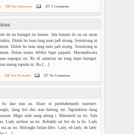
»
Trio Simenstar
3 Comments
tosa
imi do na huingot ito hasian. Jala hatami do na sai mian
hakku. Didok ho tuau tung naso jadi sirang. Sosinirang ni
tean. Didok ho tuau tung naso jadi sirang. Sosinirang ni
tean. Holan manis dibibir hape janjami. Marsandiwara
uau napogos on. Ro di sadarion sai tong dope huingot.
inta naung tapudu ni. Ro […]
»
Trio Pernados
No Comments
 ho dao sian au. Alani ni pambahenanhi nasoture.
ongki, dang boi dao sian holong mi. Ngolukkon dang
asoan. Mago sude nang adong i. Manolsoli au ito. Sala
u. Lady sarihon au ito. Rohakki sai hot do tu ho. Lady
 ma au ito. Holongki holan diho. Lady, oh lady, oh lady.
 ho […]