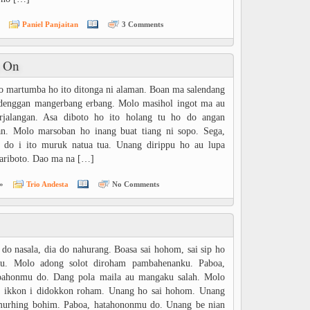
Paniel Panjaitan
3 Comments
 On
 martumba ho ito ditonga ni alaman. Boan ma salendang
 denggan mangerbang erbang. Molo masihol ingot ma au
arjalangan. Asa diboto ho ito holang tu ho do angan
an. Molo marsoban ho inang buat tiang ni sopo. Sega,
a do i ito muruk natua tua. Unang dirippu ho au lupa
ariboto. Dao ma na […]
»
Trio Andesta
No Comments
do nasala, dia do nahurang. Boasa sai hohom, sai sip ho
au. Molo adong solot diroham pambahenanku. Paboa,
oahonmu do. Dang pola maila au mangaku salah. Molo
g ikkon i didokkon roham. Unang ho sai hohom. Unang
murhing bohim. Paboa, hatahononmu do. Unang be nian