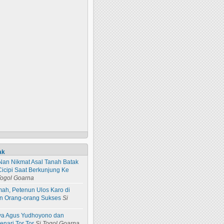
ak
Nan Nikmat Asal Tanah Batak
Cicipi Saat Berkunjung Ke
Togol Goarna
ah, Petenun Ulos Karo di
an Orang-orang Sukses
Si
ya Agus Yudhoyono dan
nari Tor Tor
Si Togol Goarna