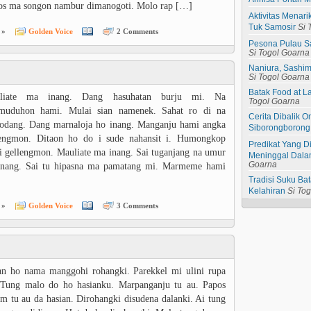
os ma songon nambur dimanogoti. Molo rap […]
Aktivitas Menar
Tuk Samosir
Si 
 »
Golden Voice
2 Comments
Pesona Pulau S
Si Togol Goarna
Naniura, Sashim
Si Togol Goarna
Batak Food at L
liate ma inang. Dang hasuhatan burju mi. Na
Togol Goarna
muduhon hami. Mulai sian namenek. Sahat ro di na
Cerita Dibalik
odang. Dang marnaloja ho inang. Manganju hami angka
Siborongborong
lengmon. Ditaon ho do i sude nahansit i. Humongkop
Predikat Yang D
 gellengmon. Mauliate ma inang. Sai tuganjang na umur
Meninggal Dala
inang. Sai tu hipasna ma pamatang mi. Marmeme hami
Goarna
Tradisi Suku B
Kelahiran
Si To
 »
Golden Voice
3 Comments
an ho nama manggohi rohangki. Parekkel mi ulini rupa
 Tung malo do ho hasianku. Marpanganju tu au. Papos
m tu au da hasian. Dirohangki disudena dalanki. Ai tung