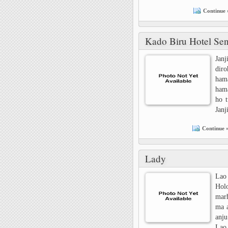
Continue 
Kado Biru Hotel Sen
Janj
diro
hama
hama
ho t
Janj
Continue 
Lady
Lao
Hol
marh
ma a
anju
Lao