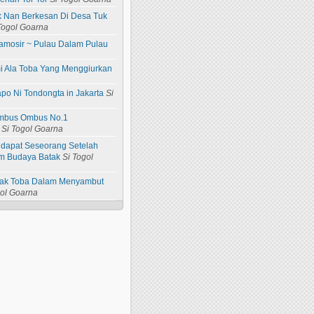
ik Nan Berkesan Di Desa Tuk
Togol Goarna
amosir ~ Pulau Dalam Pulau
i Ala Toba Yang Menggiurkan
apo Ni Tondongta in Jakarta
Si
 Ombus Ombus No.1
Si Togol Goarna
idapat Seseorang Setelah
m Budaya Batak
Si Togol
atak Toba Dalam Menyambut
gol Goarna