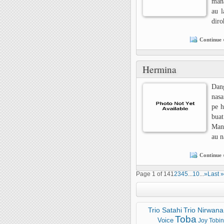
mana
au 
diro
Continue 
Hermina
Dan
nasa
pe h
buat
Man
au n
Continue 
Page 1 of 14
1
2
3
4
5
...
10
...
»
Last »
Trio Satahi
Trio Nirwana
Toba
Voice
Joy Tobi