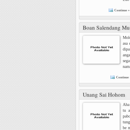
Continue »
Boan Salendang Mu
Molo
asa
dip
ang
seg
nam
Continue 
Unang Sai Hohom
Aha 
tu 
pab
tun
be 