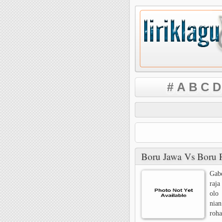
#
A
B
C
D
Boru Jawa Vs Boru 
Gabe
raja
olo
nian
roha