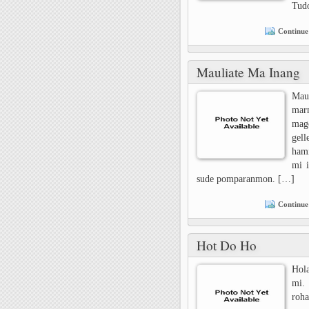
Tud
Continue
Mauliate Ma Inang
Mau
mar
mag
gel
hami
mi 
sude pomparanmon. […]
Continue
Hot Do Ho
Hol
mi.
roha