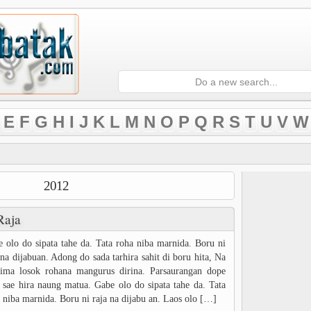
E
F
G
H
I
J
K
L
M
N
O
P
Q
R
S
T
U
V
W
2012
Raja
 olo do sipata tahe da. Tata roha niba marnida. Boru ni
 na dijabuan. Adong do sada tarhira sahit di boru hita, Na
 ima losok rohana mangurus dirina. Parsaurangan dope
 sae hira naung matua. Gabe olo do sipata tahe da. Tata
 niba marnida. Boru ni raja na dijabu an. Laos olo […]