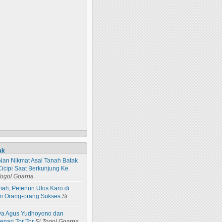
ak
Nan Nikmat Asal Tanah Batak
Cicipi Saat Berkunjung Ke
Togol Goarna
ah, Petenun Ulos Karo di
an Orang-orang Sukses
Si
ya Agus Yudhoyono dan
nari Tor Tor
Si Togol Goarna