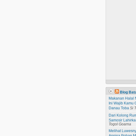
Blog Bat
Makanan Halal 
Ini Wajib Kamu 
Danau Toba
Si 
Dari Kolong Rum
Samosir Lahirk
Togol Goarna
Melihat Luwesn
Annisa Pohan Me