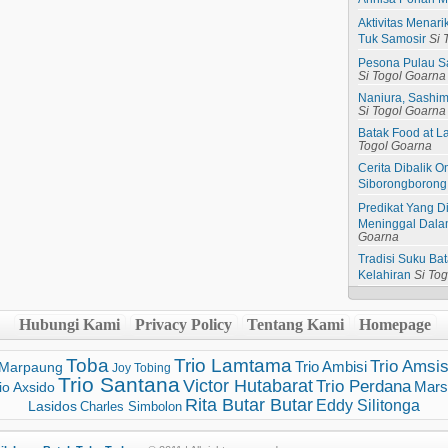
Aktivitas Menar
Tuk Samosir
Si 
Pesona Pulau S
Si Togol Goarna
Naniura, Sashim
Si Togol Goarna
Batak Food at L
Togol Goarna
Cerita Dibalik
Siborongborong
Predikat Yang D
Meninggal Dala
Goarna
Tradisi Suku B
Kelahiran
Si To
Hubungi Kami
Privacy Policy
Tentang Kami
Homepage
Toba
Trio Lamtama
Trio Amsis
Trio Ambisi
 Marpaung
Joy Tobing
Trio Santana
Victor Hutabarat
Trio Perdana
Mars
io Axsido
Rita Butar Butar
Eddy Silitonga
Lasidos
Charles Simbolon