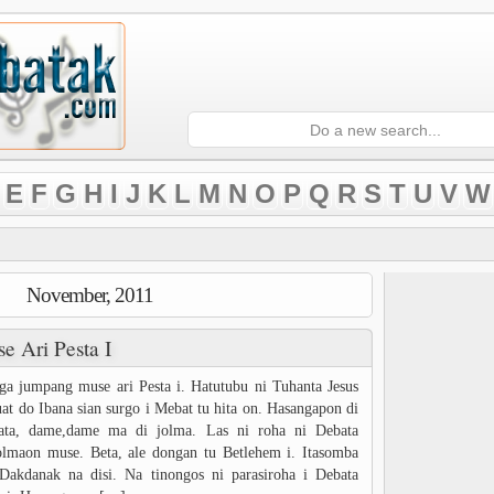
E
F
G
H
I
J
K
L
M
N
O
P
Q
R
S
T
U
V
W
November, 2011
 Ari Pesta I
a jumpang muse ari Pesta i. Hatutubu ni Tuhanta Jesus
uat do Ibana sian surgo i Mebat tu hita on. Hasangapon di
ata, dame,dame ma di jolma. Las ni roha ni Debata
lmaon muse. Beta, ale dongan tu Betlehem i. Itasomba
Dakdanak na disi. Na tinongos ni parasiroha i Debata