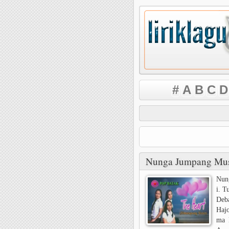
#
A
B
C
D
Nunga Jumpang Muse
Nung
i. T
Deb
Hajo
ma 