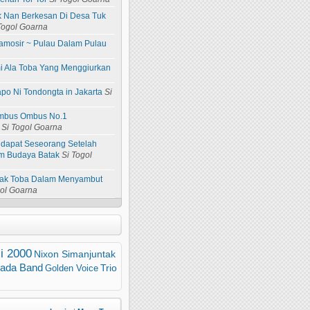
ik Nan Berkesan Di Desa Tuk
Togol Goarna
amosir ~ Pulau Dalam Pulau
i Ala Toba Yang Menggiurkan
apo Ni Tondongta in Jakarta
Si
 Ombus Ombus No.1
Si Togol Goarna
idapat Seseorang Setelah
m Budaya Batak
Si Togol
atak Toba Dalam Menyambut
gol Goarna
i 2000
Nixon Simanjuntak
ada Band
Trio
Golden Voice