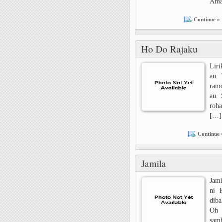
Ama
Continue »
Ho Do Rajaku
Lir
au.
ramo
au. 
roha
[…]
Continue 
Jamila
Jami
ni 
diba
Oh 
sam