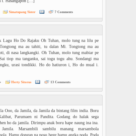
 i. Hasangapon […]
Simatupang Sister
7 Comments
ik Lagu Ho Do Rajaku Oh Tuhan, molo tung na lilu pe
 Tongtong ma au tahiti, tu dalan Mi. Tongtong ma au
ti, di nasa langkangki. Oh Tuhan, molo tung mabiar pe
Sai tiop ma tanganku, sai togu togu ahu. Sondangi ma
ngku, urasi tondikki. Ho do hatiuron i, Ho do mual i.
»
Herty Sitorus
13 Comments
la Ooo, da Jamila, da Jamila da bintang film india. Boru
Kalibat, Parumaen ni Pandita. Godang do halak sega
hen ho da jamila. Dirimpu anak boru hape naung ina ina.
Jamila. Marsambili sambilu manang marsambola
bola. Hamu dongan na poso bege hamu angka poda. Poda