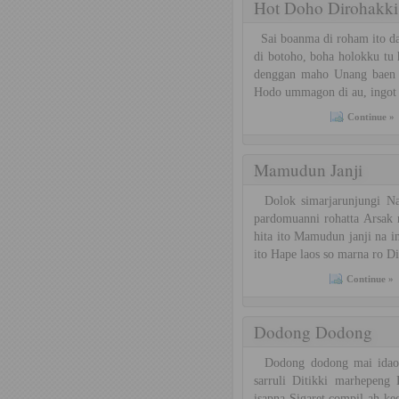
Hot Doho Dirohakki
Sai boanma di roham ito dah
di botoho, boha holokku tu 
denggan maho Unang baen n
Hodo ummagon di au, ingot m
Continue »
Mamudun Janji
Dolok simarjarunjungi Na d
pardomuanni rohatta Arsak n
hita ito Mamudun janji na 
ito Hape laos so marna ro D
Continue »
Dodong Dodong
Dodong dodong mai idaon
sarruli Ditikki marhepeng
isapna Sigaret compil ah k