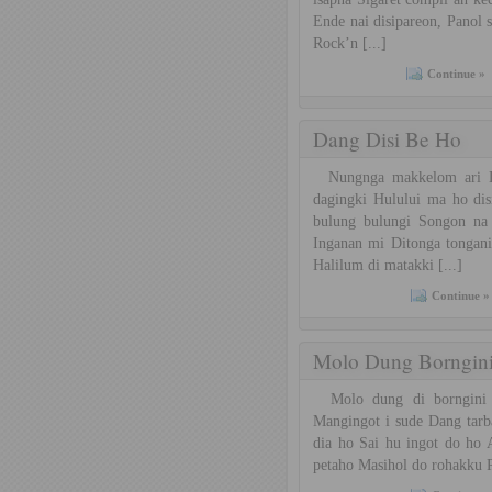
Ende nai disipareon, Panol 
Rock’n [...]
Continue »
Dang Disi Be Ho
Nungnga makkelom ari Di
dagingki Hulului ma ho di
bulung bulungi Songon na
Inganan mi Ditonga tongani
Halilum di matakki [...]
Continue »
Molo Dung Borngin
Molo dung di borngini ito
Mangingot i sude Dang tarb
dia ho Sai hu ingot do ho 
petaho Masihol do rohakku P