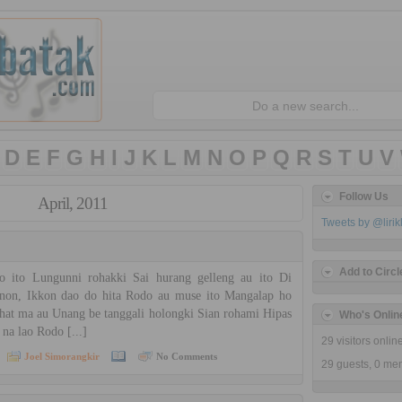
D
E
F
G
H
I
J
K
L
M
N
O
P
Q
R
S
T
U
V
Follow Us
April, 2011
Tweets by @liri
Add to Circl
ito Lungunni rohakki Sai hurang gelleng au ito Di
non, Ikkon dao do hita Rodo au muse ito Mangalap ho
rhat ma au Unang be tanggali holongki Sian rohami Hipas
Who's Onlin
na lao Rodo [...]
29 visitors onli
Joel Simorangkir
No Comments
29 guests,
0 me