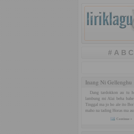
#
A
B
C
Inang Ni Gellenghu
Dang tardokkon au tu ho 
lambung mi Alai beha bahe
Tinggal ma jo ho ale ito Bo
maho na tading Horas ma au 
Continue »