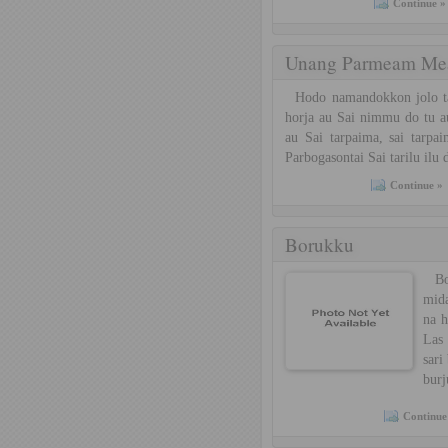
Continue »
Unang Parmeam M
Hodo namandokkon jolo ta
horja au Sai nimmu do tu 
au Sai tarpaima, sai tarp
Parbogasontai Sai tarilu ilu 
Continue »
Borukku
Bor
mida
na 
Las 
sari
burj
Continue