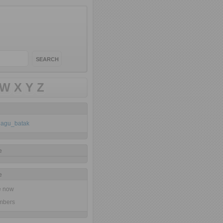
W
X
Y
Z
klagu_batak
e
e
ne now
mbers