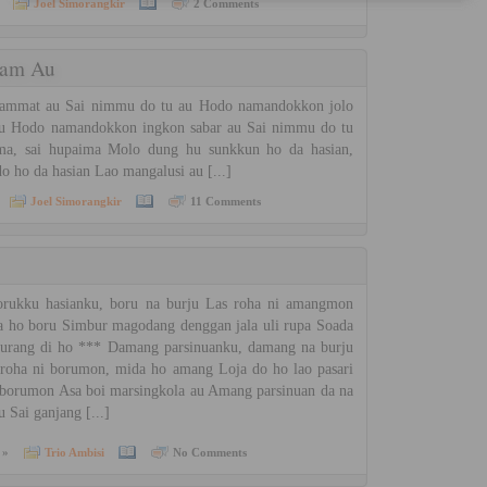
Joel Simorangkir
2 Comments
eam Au
mmat au Sai nimmu do tu au Hodo namandokkon jolo
au Hodo namandokkon ingkon sabar au Sai nimmu do tu
aima, sai hupaima Molo dung hu sunkkun ho da hasian,
do ho da hasian Lao mangalusi au [...]
Joel Simorangkir
11 Comments
ukku hasianku, boru na burju Las roha ni amangmon
 ho boru Simbur magodang denggan jala uli rupa Soada
hurang di ho *** Damang parsinuanku, damang na burju
roha ni borumon, mida ho amang Loja do ho lao pasari
 borumon Asa boi marsingkola au Amang parsinuan da na
u Sai ganjang [...]
 »
Trio Ambisi
No Comments