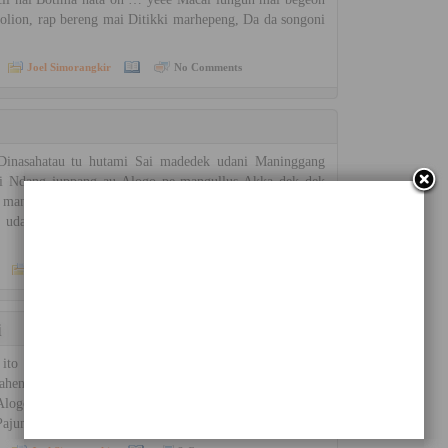
solion, rap bereng mai Ditikki marhepeng, Da da songoni
Joel Simorangkir
No Comments
nasahatau tu hutami Sai madedek udani Maninggang
si Ndang juppang au Alogo pe mangullus Akka dek dek
 mandok tu au Naso disi beho Doppak dia do nuaeng
 udani Hudalani hutai ito Sai huhut marangan angan au
Joel Simorangkir
4 Comments
i
 Jot jot sai tarsunggul au ito Tarhatotong au disi
ahen au ito, tu ho Laho markalupahon ho Manang na di
Alogo na mangullus Pasahat tonakkon Manang na di dia
ajumpang dohot ho, Di dia [...]