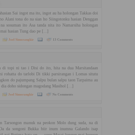
asian Sai ingot ma ito, ingot au ha holongan Takkas doi
ho Alani tona do na sian ho Siingotonku hasian Denggan
a sosuman ito Asa tanda nita ito Namarsiha holongan
ai hasian Tung dao pe [...]
Joel Simorangkir
13 Comments
i topi ni tao i Disi do ito, hita na dua Marsitandaan
i rohatta do tarlobi Di tikki parsirangan i Lomas situtu
ingkon do pajumpang Salpu bulan salpu taon Tarpaima au
i dia doho sidongan magodang Masihol [...]
Joel Simorangkir
No Comments
 Tarsongon manuk na peokon Molo dung suda, na di
 Da da songoni Bukka biir inum inumna Galando isap
ecil nai Botima hata on … yeee Macai lungun mai begeon