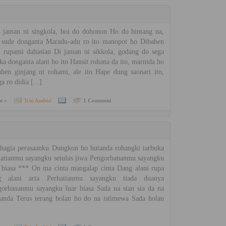
jaman ni singkola, boi do dohonon Ho do bintang na,
n sude donganta Maradu-adu ro ito manopot ho Dibahen
i rupami dahasian Di jaman ni sikkola, godang do sega
a donganta alani ho ito Hansit rohana da ito, marnida ho
hen ginjang ni rohami, ale ito Hape dung saonari ito,
a ro didia [...]
e »
Trio Ambisi
1 Comment
agia perasaanku Dungkon ho hutanda rohangki tarbuka
atianmu sayangku setulus jiwa Pengorbananmu sayangku
 biasa *** On ma cinta mangalap cinta Dang alani rupa
g alani arta Perhatianmu sayangku tiada duanya
orbananmu sayangku luar biasa Sada na sian sia da na
anda Terus terang holan ho do na istimewa Sada holan