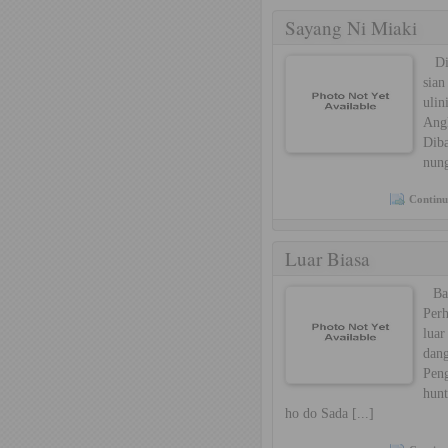
Sayang Ni Miaki
Di 
sia
ulin
Angk
Diba
nung
Continu
Luar Biasa
Bah
Perh
luar
dan
Peng
hunt
ho do Sada [...]