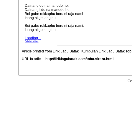
Dainang do na manodo ho.
Dainang i do na manodo ho.
Boi gabe rokkaphu boru ni raja nami.
Inang ni gelleng hu.
Boi gabe rokkaphu boru ni raja nami.
Inang ni gelleng hu.
Loading...
Related Video
Article printed from Lirik Lagu Batak | Kumpulan Lirik Lagu Batak To
URL to article:
http://liriklagubatak.com/tobu-sirara.html
Co