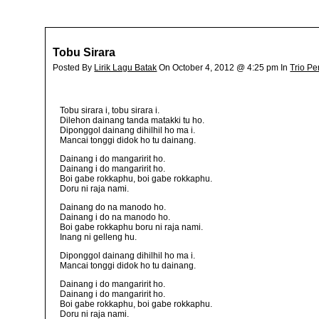
Tobu Sirara
Posted By
Lirik Lagu Batak
On October 4, 2012 @ 4:25 pm In
Trio P
Tobu sirara i, tobu sirara i.
Dilehon dainang tanda matakki tu ho.
Diponggol dainang dihilhil ho ma i.
Mancai tonggi didok ho tu dainang.
Dainang i do mangaririt ho.
Dainang i do mangaririt ho.
Boi gabe rokkaphu, boi gabe rokkaphu.
Doru ni raja nami.
Dainang do na manodo ho.
Dainang i do na manodo ho.
Boi gabe rokkaphu boru ni raja nami.
Inang ni gelleng hu.
Diponggol dainang dihilhil ho ma i.
Mancai tonggi didok ho tu dainang.
Dainang i do mangaririt ho.
Dainang i do mangaririt ho.
Boi gabe rokkaphu, boi gabe rokkaphu.
Doru ni raja nami.