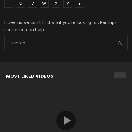
T
U
V
W
X
Y
Z
It seems we can’t find what you’re looking for. Perhaps
searching can help.
MOST LIKED VIDEOS