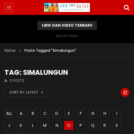
LIRIK DAN VIDEO TERBARU
Ajal Ni Portibi
Home
Posts Tagged "Simalungun"
TAG: SIMALUNGUN
0 POSTS
SORT BY:
LATEST
ALL
A
B
C
D
E
F
G
H
I
J
K
L
M
N
O
P
Q
R
S