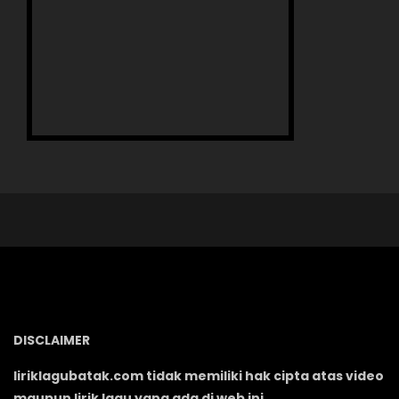
DISCLAIMER
liriklagubatak.com tidak memiliki hak cipta atas video
maupun lirik lagu yang ada di web ini.