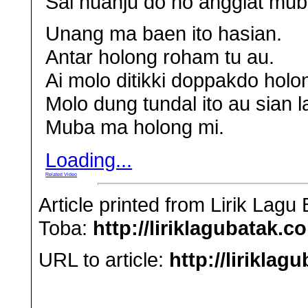
Sai huanju do ho anggiat mub
Unang ma baen ito hasian.
Antar holong roham tu au.
Ai molo ditikki doppakdo holo
Molo dung tundal ito au sian 
Muba ma holong mi.
Loading...
Related Video
Article printed from Lirik Lag
Toba:
http://liriklagubatak.c
URL to article:
http://lirikla