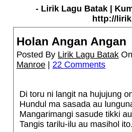
- Lirik Lagu Batak | Ku
http://lir
Holan Angan Angan
Posted By
Lirik Lagu Batak
On 
Manroe
|
22 Comments
Di toru ni langit na hujujung o
Hundul ma sasada au lunguna
Mangarimangi sasude tikki au
Tangis tarilu-ilu au masihol ito