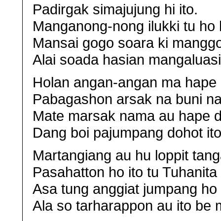
Padirgak simajujung hi ito.
Manganong-nong ilukki tu ho 
Mansai gogo soara ki manggo
Alai soada hasian mangaluasi
Holan angan-angan ma hape d
Pabagashon arsak na buni na
Mate marsak nama au hape di
Dang boi pajumpang dohot ito
Martangiang au hu loppit tang
Pasahatton ho ito tu Tuhanita 
Asa tung anggiat jumpang ho s
Ala so tarharappon au ito be 