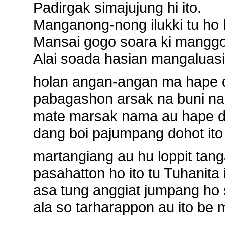
Padirgak simajujung hi ito.
Manganong-nong ilukki tu ho 
Mansai gogo soara ki manggo
Alai soada hasian mangaluasi
holan angan-angan ma hape d
pabagashon arsak na buni na
mate marsak nama au hape di
dang boi pajumpang dohot ito
martangiang au hu loppit tang
pasahatton ho ito tu Tuhanita i
asa tung anggiat jumpang ho s
ala so tarharappon au ito be 