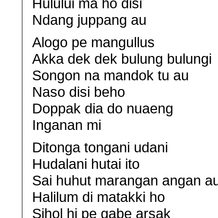
Hulului ma ho disi
Ndang juppang au
Alogo pe mangullus
Akka dek dek bulung bulungi
Songon na mandok tu au
Naso disi beho
Doppak dia do nuaeng
Inganan mi
Ditonga tongani udani
Hudalani hutai ito
Sai huhut marangan angan a
Halilum di matakki ho
Sihol hi pe gabe arsak