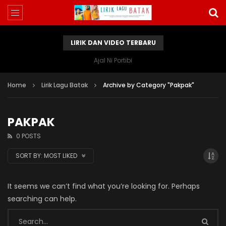
LIRIK DAN VIDEO TERBARU
Ajal Ni Portibi
Home
Lirik Lagu Batak
Archive by Category "Pakpak"
PAKPAK
0 POSTS
SORT BY:
MOST LIKED
It seems we can’t find what you’re looking for. Perhaps
searching can help.