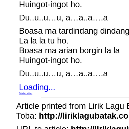
Huingot-ingot ho.
Du..u..u…u, a…a..a….a
Boasa ma tardindang dindang
La la la tu ho.
Boasa ma arian borgin la la
Huingot-ingot ho.
Du..u..u…u, a…a..a….a
Loading...
Related Video
Article printed from Lirik Lag
Toba:
http://liriklagubatak.c
URL to article:
http://lirikl