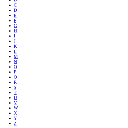
C
D
E
F
G
H
I
J
K
L
M
N
O
P
Q
R
S
T
U
V
W
X
Y
Z