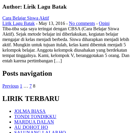
Author:
Lirik Lagu Batak
Cara Belajar Siswa Aktif
Lirik Lagu Batak
-
May 13, 2016
-
No comments
-
Opini
Tiba-tiba saja saya teringat dengan CBSA (Cara Belajar Siswa
Aktif). Sejak metode belajar ini diberlakukan, kegiatan belajar
mengajar di kelas menjadi berbeda. Siswa diharapkan menjadi lebih
aktif. Mungkin untuk tujuan itulah, kelas kami dibentuk menjadi 5
kelompok belajar. Anggota kelompok diusahakan yang berdekatan
tempat tinggalnya. Kami, kelompok V, beranggotakan 5 orang. Dan
entah karena pertimbangan […]
Posts navigation
Previous
1
…
7
8
LIRIK TERBARU
JOLMA BIASA
TONDI TONDIKKU
MARDUA DALAN
AU DOHOT HO
SAI UNANG LALAP HO