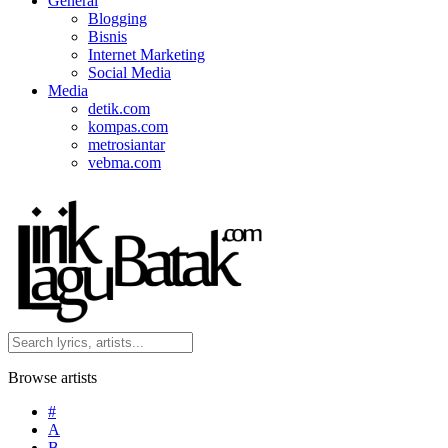
General
Blogging
Bisnis
Internet Marketing
Social Media
Media
detik.com
kompas.com
metrosiantar
vebma.com
Browse artists
#
A
B