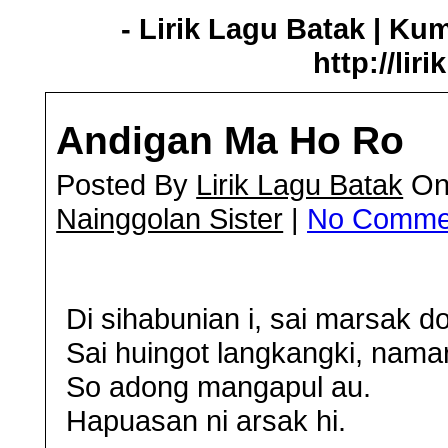
- Lirik Lagu Batak | Ku
http://lir
Andigan Ma Ho Ro
Posted By
Lirik Lagu Batak
On 
Nainggolan Sister
|
No Comme
Di sihabunian i, sai marsak d
Sai huingot langkangki, nama
So adong mangapul au.
Hapuasan ni arsak hi.