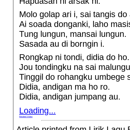
Hapuasan ni arsak hi.
Molo golap ari i, sai tangis do
Ai soada donganki, laho masi
Tung lungun, mansai lungun.
Sasada au di borngin i.
Rongkap ni tondi, didia do ho.
Jou tondingku na sai malungun
Tinggil do rohangku umbege 
Didia, andigan ma ho ro.
Didia, andigan jumpang au.
Loading...
Related Video
Article printed from Lirik Lag