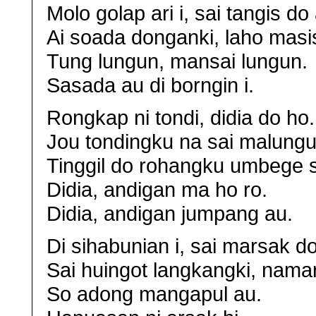
Molo golap ari i, sai tangis do
Ai soada donganki, laho masi
Tung lungun, mansai lungun.
Sasada au di borngin i.
Rongkap ni tondi, didia do ho.
Jou tondingku na sai malungun
Tinggil do rohangku umbege 
Didia, andigan ma ho ro.
Didia, andigan jumpang au.
Di sihabunian i, sai marsak d
Sai huingot langkangki, nama
So adong mangapul au.